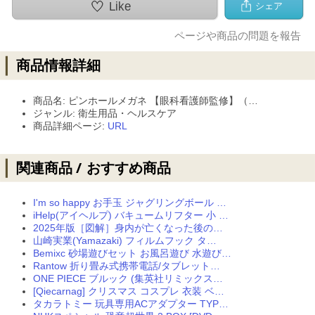
商品名: ピンホールメガネ 【眼科看護師監修】（…
ジャンル: 衛生用品・ヘルスケア
商品詳細ページ:
URL
I'm so happy お手玉 ジャグリングボール …
iHelp(アイヘルプ) バキュームリフター 小 …
2025年版［図解］身内が亡くなった後の…
山崎実業(Yamazaki) フィルムフック タ…
Bemixc 砂場遊びセット お風呂遊び 水遊び…
Rantow 折り畳み式携帯電話/タブレット…
ONE PIECE ブルック (集英社リミックス…
[Qiecarnag] クリスマス コスプレ 衣装 ベ…
タカラトミー 玩具専用ACアダプター TYP…