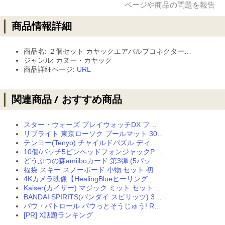
商品名: ２個セット カヤックエアバルブコネクター…
ジャンル: カヌー・カヤック
商品詳細ページ:
URL
スター・ウォーズ プレイウォッチDX フ…
リブライト 東京ローソク プールマット 30…
テンヨー(Tenyo) チャイルドパズル ディ…
10個/バッチ5ピンヘッドフォンジャックP…
どうぶつの森amiiboカード 第3弾 (5パッ…
福袋 スキー スノーボード 小物 セット 初…
4Kカメラ映像【HealingBlueヒーリング…
Kaiser(カイザー) マジック ミット セット …
BANDAI SPIRITS(バンダイ スピリッツ) 3…
パウ・パトロール パウっとそうじゅう! R…
[PR] X話題ランキング