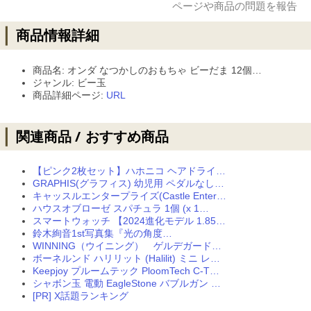
商品名: オンダ なつかしのおもちゃ ビーだま 12個…
ジャンル: ビー玉
商品詳細ページ:
URL
【ピンク2枚セット】ハホニコ ヘアドライ…
GRAPHIS(グラフィス) 幼児用 ペダルなし…
キャッスルエンタープライズ(Castle Enter…
ハウスオブローゼ スパチュラ 1個 (x 1…
スマートウォッチ 【2024進化モデル 1.85…
鈴木絢音1st写真集『光の角度…
WINNING（ウイニング） ゲルデガード…
ボーネルンド ハリリット (Halilit) ミニ レ…
Keepjoy プルームテック PloomTech C-T…
シャボン玉 電動 EagleStone バブルガン …
[PR] X話題ランキング