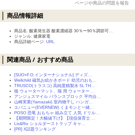
商品名: 酸素発生器 酸素濃縮器 30％ー90％調節可…
ジャンル: 健康家電
商品詳細ページ:
URL
[SUO×F.O.インターナショナル] ディズ…
Wellchild 磁気お絵かきボード 幼児のおも…
TRUSCO(トラスコ) 高純度精製水 5L TH…
猫 ウォーターマット、猫 用 ウォーター …
アンジュスマイル バランスブロック 平均台…
山崎実業(Yamazaki) 室内物干し ハンガ…
エバニュー(EVERNEW) くまモンと一緒…
POSO 恐竜 おもちゃ 組み立て 人気 ドリル…
【期間限定！大幅値下げ】【現役保育士 …
Lix&Rix ショルダーストラップ キャ…
[PR] X話題ランキング